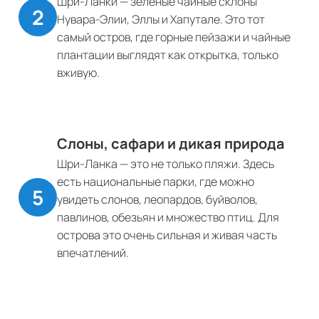
Шри-Ланки — зелёные чайные склоны
Нувара-Элии, Эллы и Хапутале. Это тот
самый остров, где горные пейзажи и чайные
плантации выглядят как открытка, только
вживую.
Слоны, сафари и дикая природа
Шри-Ланка — это не только пляжи. Здесь
есть национальные парки, где можно
увидеть слонов, леопардов, буйволов,
павлинов, обезьян и множество птиц. Для
острова это очень сильная и живая часть
впечатлений.