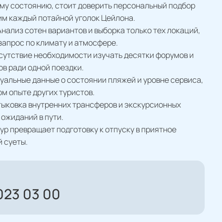
му состоянию, стоит доверить персональный подбор
м каждый потайной уголок Цейлона.
нализ сотен вариантов и выборка только тех локаций,
запрос по климату и атмосфере.
сутствие необходимости изучать десятки форумов и
в ради одной поездки.
уальные данные о состоянии пляжей и уровне сервиса,
м опыте других туристов.
тыковка внутренних трансферов и экскурсионных
ожиданий в пути.
ур превращает подготовку к отпуску в приятное
 суеты.
023 03 00