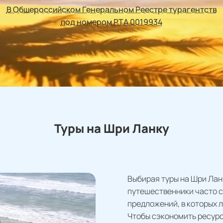
В Общероссийском Генеральном Реестре турагентств
под номером РТА 0019934
Туры на Шри Ланку
Выбирая туры на Шри Ланк
путешественники часто с
предложений, в которых л
Чтобы сэкономить ресурс