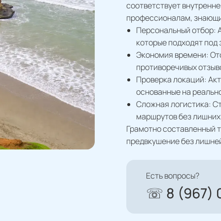
соответствует внутренне
профессионалам, знающи
Персональный отбор: А
которые подходят под 
Экономия времени: От
противоречивых отзыво
Проверка локаций: Акт
основанные на реально
Сложная логистика: С
маршрутов без лишних 
Грамотно составленный т
предвкушение без лишней
Есть вопросы?
☏ 8 (967) 