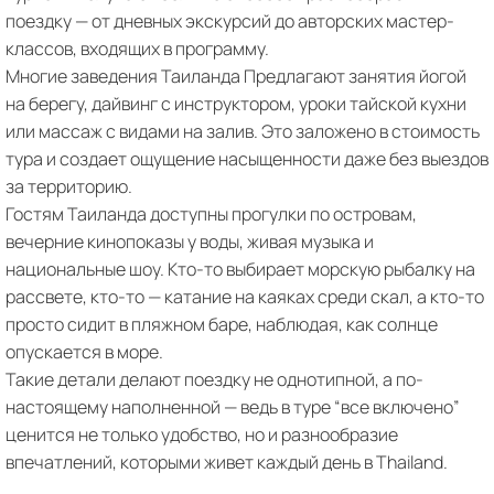
поездку — от дневных экскурсий до авторских мастер-
классов, входящих в программу.
Многие заведения Таиланда Предлагают занятия йогой
на берегу, дайвинг с инструктором, уроки тайской кухни
или массаж с видами на залив. Это заложено в стоимость
тура и создает ощущение насыщенности даже без выездов
за территорию.
Гостям Таиланда доступны прогулки по островам,
вечерние кинопоказы у воды, живая музыка и
национальные шоу. Кто-то выбирает морскую рыбалку на
рассвете, кто-то — катание на каяках среди скал, а кто-то
просто сидит в пляжном баре, наблюдая, как солнце
опускается в море.
Такие детали делают поездку не однотипной, а по-
настоящему наполненной — ведь в туре “все включено”
ценится не только удобство, но и разнообразие
впечатлений, которыми живет каждый день в Thailand.