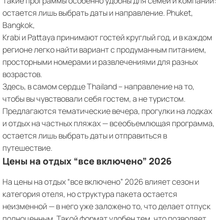
Такие программы особенно удобны для семей и компаний:
остается лишь выбрать даты и направление. Phuket,
Bangkok,
Krabi и Pattaya принимают гостей круглый год, и в каждом
регионе легко найти вариант с продуманным питанием,
просторными номерами и развлечениями для разных
возрастов.
Здесь, в самом сердце Thailand – направление на то,
чтобы вы чувствовали себя гостем, а не туристом.
Предлагаются тематические вечера, прогулки на лодках
и отдых на частных пляжах — всеобъемлющая программа,
остается лишь выбрать даты и отправиться в
путешествие.
Цены на отдых “все включено” 2026
На цены на отдых “все включено” 2026 влияет сезон и
категория отеля, но структура пакета остается
неизменной — в него уже заложено то, что делает отпуск
полноценным. Такой формат удобен тем, что позволяет