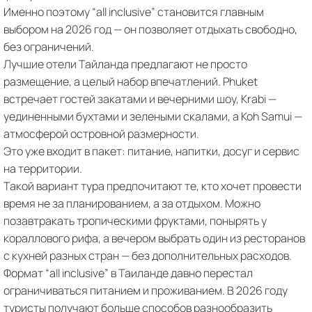
Именно поэтому “all inclusive” становится главным
выбором на 2026 год — он позволяет отдыхать свободно,
без ограничений.
Лучшие отели Тайланда предлагают не просто
размещение, а целый набор впечатлений. Phuket
встречает гостей закатами и вечерними шоу, Krabi —
уединенными бухтами и зелеными скалами, а Koh Samui —
атмосферой островной размерности.
Это уже входит в пакет: питание, напитки, досуг и сервис
на территории.
Такой вариант тура предпочитают те, кто хочет провести
время не за планированием, а за отдыхом. Можно
позавтракать тропическими фруктами, понырять у
кораллового рифа, а вечером выбрать один из ресторанов
с кухней разных стран — без дополнительных расходов.
Формат “all inclusive” в Таиланде давно перестал
ограничиваться питанием и проживанием. В 2026 году
туристы получают больше способов разнообразить