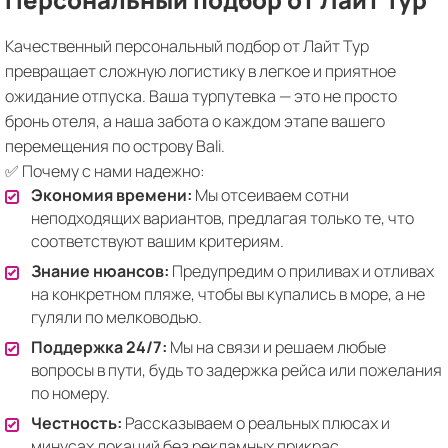
Качественный персональный подбор от Лайт Тур
превращает сложную логистику в легкое и приятное
ожидание отпуска. Ваша турпутевка — это не просто
бронь отеля, а наша забота о каждом этапе вашего
перемещения по острову Bali.
✅ Почему с нами надежно:
Экономия времени:
Мы отсеиваем сотни
неподходящих вариантов, предлагая только те, что
соответствуют вашим критериям.
Знание нюансов:
Предупредим о приливах и отливах
на конкретном пляже, чтобы вы купались в море, а не
гуляли по мелководью.
Поддержка 24/7:
Мы на связи и решаем любые
вопросы в пути, будь то задержка рейса или пожелания
по номеру.
Честность:
Рассказываем о реальных плюсах и
минусах локаций без рекламных прикрас.