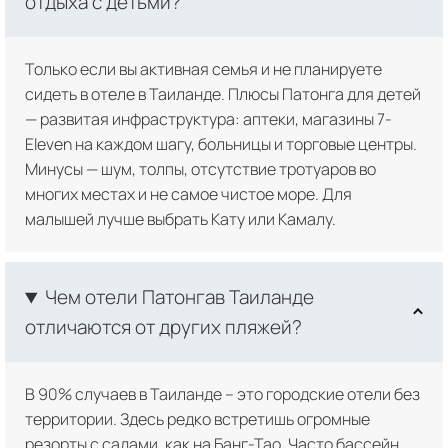
отдыха с детьми?
Только если вы активная семья и не планируете
сидеть в отеле в Таиланде. Плюсы Патонга для детей
— развитая инфраструктура: аптеки, магазины 7-
Eleven на каждом шагу, больницы и торговые центры.
Минусы — шум, толпы, отсутствие тротуаров во
многих местах и не самое чистое море. Для
малышей лучше выбрать Кату или Камалу.
Чем отели Патонгав Таиланде
отличаются от других пляжей?
В 90% случаев в Таиланде – это городские отели без
территории. Здесь редко встретишь огромные
резорты с садами, как на Банг-Тао. Часто бассейн