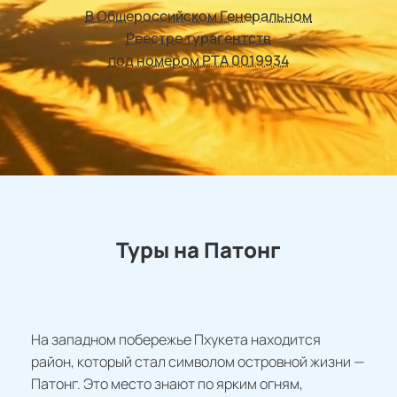
В Общероссийском Генеральном
Реестре турагентств
под номером РТА 0019934
Туры на Патонг
На западном побережье Пхукета находится
район, который стал символом островной жизни —
Патонг. Это место знают по ярким огням,