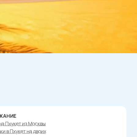
ЖАНИЕ
на Пхукет из Москвы
ки в Пхукет на двоих