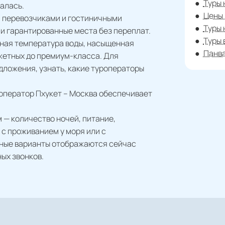
Туры 
алась.
Цены 
 перевозчиками и гостиничными
Туры 
 и гарантированные места без переплат.
Туры 
тная температура воды, насыщенная
Панва
жетных до премиум-класса. Для
едложения, узнать, какие туроператоры
оператор Пхукет – Москва обеспечивает
— количество ночей, питание,
с проживанием у моря или с
ьные варианты отображаются сейчас
ых звонков.