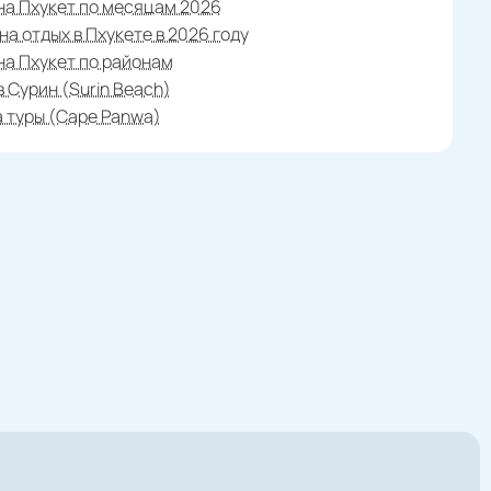
на Пхукет по месяцам 2026
на отдых в Пхукете в 2026 году
на Пхукет по районам
в Сурин (Surin Beach)
 туры (Cape Panwa)