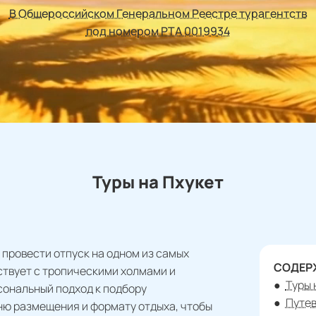
В Общероссийском Генеральном Реестре турагентств
под номером РТА 0019934
Туры на Пхукет
 провести отпуск на одном из самых
СОДЕР
ствует с тропическими холмами и
Туры 
сональный подход к подбору
Путев
ню размещения и формату отдыха, чтобы