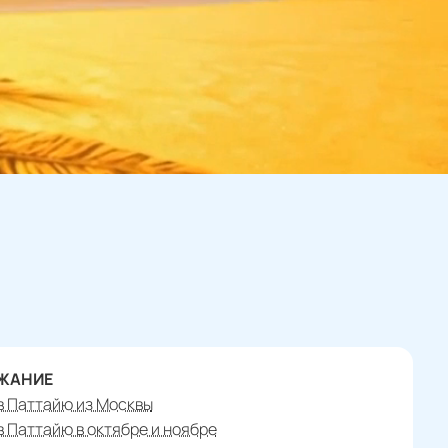
ЖАНИЕ
в Паттайю из Москвы
в Паттайю в октябре и ноябре