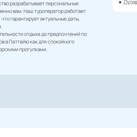
Путев
тство разрабатывает персональные
менно вам. Наш туроператор работает
что гарантирует актуальные даты,
.
тельности отдыха до предпочтений по
в в Паттайю как для спокойного
морскими прогулками.