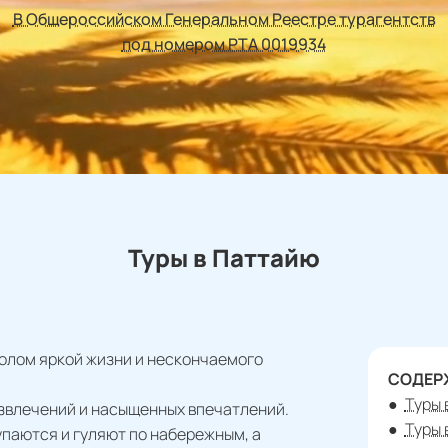
В Общероссийском Генеральном Реестре турагентств
под номером РТА 0019934
Туры в Паттайю
олом яркой жизни и нескончаемого
СОДЕР
Туры 
азвлечений и насыщенных впечатлений.
Туры 
упаются и гуляют по набережным, а