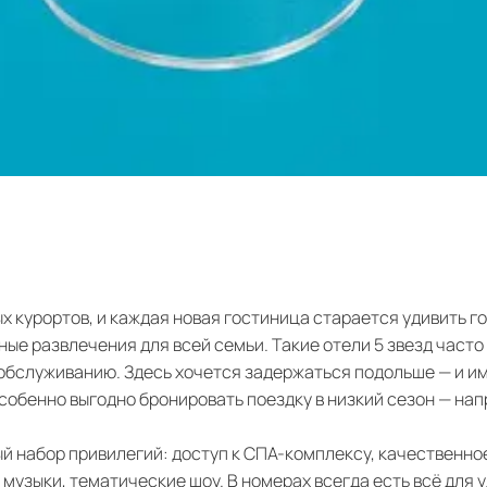
х курортов, и каждая новая гостиница старается удивить г
ные развлечения для всей семьи. Такие отели 5 звезд част
обслуживанию. Здесь хочется задержаться подольше — и им
Особенно выгодно бронировать поездку в низкий сезон — на
ый набор привилегий: доступ к СПА-комплексу, качественно
музыки, тематические шоу. В номерах всегда есть всё для у