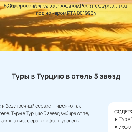
В Общероссийском Генеральном Реестре турагентств
под номером РТА 0019934
Туры в Турцию в отель 5 звезд
 и безупречный сервис — именно так
СОДЕР
еле. Туры в Турцию 5 звезд выбирают те,
Тур в
 важна атмосфера, комфорт, уровень
Купит