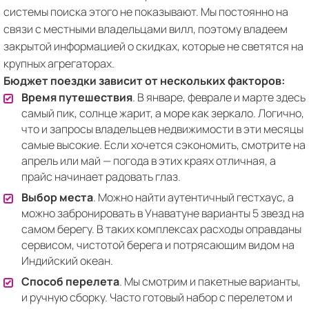
системы поиска этого не показывают. Мы постоянно на
связи с местными владельцами вилл, поэтому владеем
закрытой информацией о скидках, которые не светятся на
крупных агрегаторах.
Бюджет поездки зависит от нескольких факторов:
Время путешествия
. В январе, феврале и марте здесь
самый пик, солнце жарит, а море как зеркало. Логично,
что и запросы владельцев недвижимости в эти месяцы
самые высокие. Если хочется сэкономить, смотрите на
апрель или май — погода в этих краях отличная, а
прайс начинает радовать глаз.
Выбор места
. Можно найти аутентичный гестхаус, а
можно забронировать в Унаватуне варианты 5 звезд на
самом берегу. В таких комплексах расходы оправданы
сервисом, чистотой берега и потрясающим видом на
Индийский океан.
Способ перелета
. Мы смотрим и пакетные варианты,
и ручную сборку. Часто готовый набор с перелетом и