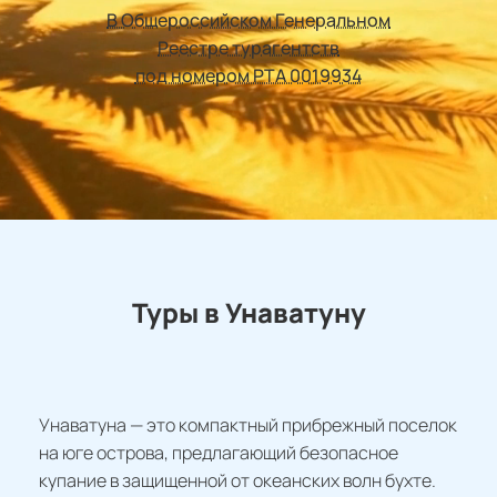
В Общероссийском Генеральном
Реестре турагентств
под номером РТА 0019934
Туры в Унаватуну
Унаватуна — это компактный прибрежный поселок
на юге острова, предлагающий безопасное
купание в защищенной от океанских волн бухте.