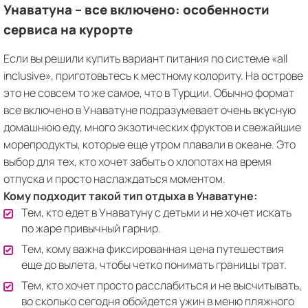
Унаватуна – все включено: особенности
сервиса на курорте
Если вы решили купить вариант питания по системе «all
inclusive», приготовьтесь к местному колориту. На острове
это не совсем то же самое, что в Турции. Обычно формат
все включено в Унаватуне подразумевает очень вкусную
домашнюю еду, много экзотических фруктов и свежайшие
морепродукты, которые еще утром плавали в океане. Это
выбор для тех, кто хочет забыть о хлопотах на время
отпуска и просто наслаждаться моментом.
Кому подходит такой тип отдыха в Унаватуне:
Тем, кто едет в Унаватуну с детьми и не хочет искать
по жаре привычный гарнир.
Тем, кому важна фиксированная цена путешествия
еще до вылета, чтобы четко понимать границы трат.
Тем, кто хочет просто расслабиться и не высчитывать,
во сколько сегодня обойдется ужин в меню пляжного