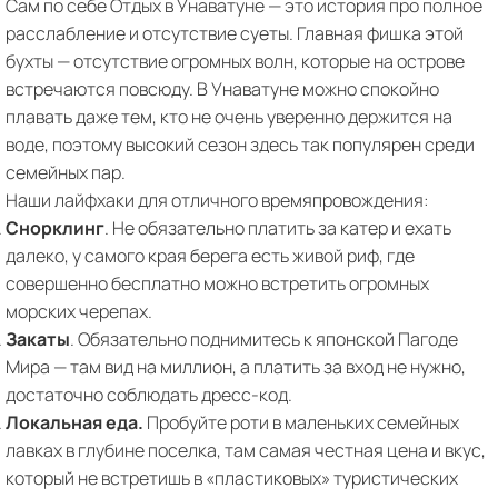
Сам по себе Отдых в Унаватуне — это история про полное
расслабление и отсутствие суеты. Главная фишка этой
бухты — отсутствие огромных волн, которые на острове
встречаются повсюду. В Унаватуне можно спокойно
плавать даже тем, кто не очень уверенно держится на
воде, поэтому высокий сезон здесь так популярен среди
семейных пар.
Наши лайфхаки для отличного времяпровождения:
Снорклинг
. Не обязательно платить за катер и ехать
далеко, у самого края берега есть живой риф, где
совершенно бесплатно можно встретить огромных
морских черепах.
Закаты
. Обязательно поднимитесь к японской Пагоде
Мира — там вид на миллион, а платить за вход не нужно,
достаточно соблюдать дресс-код.
Локальная еда.
Пробуйте роти в маленьких семейных
лавках в глубине поселка, там самая честная цена и вкус,
который не встретишь в «пластиковых» туристических